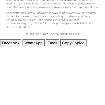
dietetycznych - Ekspertów Programu Królów. Nie gwarantujemy efektów,
wszystko zależy od zaangażowania i indywidualnych predyspozycji klienta.
Administratorem strony i danych osobowych Użytkowników jest Program
Królów Renata Król, prowadząca działalność gospodarczą pod firmą
Program Królów Renata Król z siedzibą w Poznaniu (ul. Jana
Kochanowskiego 24/1, 60-846 Poznań), posiadająca NIP 7871607453 i
REGON 365093007
© Program Królów -
www.programkrolow.pl
Facebook
WhatsApp
Email
Copy
Copied