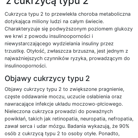
z cukrzycą typu 2
Cukrzyca typu 2 to przewlekła choroba metaboliczna
dotykająca miliony ludzi na całym świecie.
Charakteryzuje się podwyższonym poziomem glukozy
we krwi z powodu insulinooporności i
niewystarczającego wydzielania insuliny przez
trzustkę. Otyłość, zwłaszcza brzuszna, jest jednym z
najważniejszych czynników ryzyka, prowadzącym do
insulinooporności.
Objawy cukrzycy typu 2
Objawy cukrzycy typu 2 to zwiększone pragnienie,
częste oddawanie moczu, uczucie osłabienia oraz
nawracające infekcje układu moczowo-płciowego.
Nieleczona cukrzyca prowadzi do poważnych
powikłań, takich jak retinopatia, neuropatia, nefropatia,
zawał serca i udar mózgu. Badania wykazują, że 90%
osób z cukrzycą typu 2 to osoby otyłe. Ponadto,