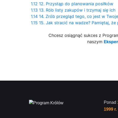
1.12
12. Przystąp do planowania posiłków
1.13
13. Rób listy zakupów i trzymaj się ich
1.14
14. Zrób przegląd tego, co jest w Twoje
1.15
15. Jak stracić na wadze? Pamiętaj, ż
Chcesz osiągnąć sukces z Programe
naszym
Ekspe
Ponad
1999 r.