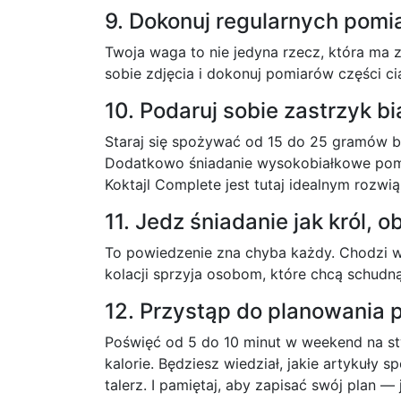
9. Dokonuj regularnych pomi
Twoja waga to nie jedyna rzecz, która ma 
sobie zdjęcia i dokonuj pomiarów części ci
10. Podaruj sobie zastrzyk bi
Staraj się spożywać od 15 do 25 gramów bia
Dodatkowo śniadanie wysokobiałkowe pomag
Koktajl Complete jest tutaj idealnym rozwi
11. Jedz śniadanie jak król, o
To powiedzenie zna chyba każdy. Chodzi w n
kolacji sprzyja osobom, które chcą schudn
12. Przystąp do planowania 
Poświęć od 5 do 10 minut w weekend na stw
kalorie. Będziesz wiedział, jakie artykuł
talerz. I pamiętaj, aby zapisać swój plan —