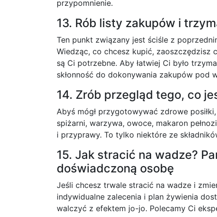
przypomnienie.
13. Rób listy zakupów i trzyma
Ten punkt związany jest ściśle z poprzedni
Wiedząc, co chcesz kupić, zaoszczędzisz c
są Ci potrzebne. Aby łatwiej Ci było trzym
skłonność do dokonywania zakupów pod w
14. Zrób przegląd tego, co je
Abyś mógł przygotowywać zdrowe posiłki, 
spiżarni, warzywa, owoce, makaron pełnoziar
i przyprawy. To tylko niektóre ze składni
15. Jak stracić na wadze? Pa
doświadczoną osobę
Jeśli chcesz trwale stracić na wadze i zmi
indywidualne zalecenia i plan żywienia do
walczyć z efektem jo-jo. Polecamy Ci eks