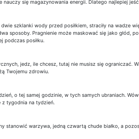
 nauczy się magazynowania energii. Dlatego najlepiej jeść
 dwie szklanki wody przed posiłkiem, straciły na wadze więc
dwa sposoby. Pragnienie może maskować się jako głód, pow
iej podczas posiłku.
znych, jedz, ile chcesz, tutaj nie musisz się ograniczać. W
służą Twojemu zdrowiu.
dzień, o tej samej godzinie, w tych samych ubraniach. W
 z tygodnia na tydzień.
y stanowić warzywa, jedną czwartą chude białko, a pozos