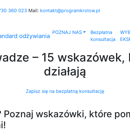
730 360 023
Mail:
kontakt@programkrolow.pl
POZNAJ NAS
Bezpłatna
WYB
konsultacja
EKS
wadze – 15 wskazówek, 
działają
Zapisz się na bezpłatną konsultację
? Poznaj wskazówki, które po
i!