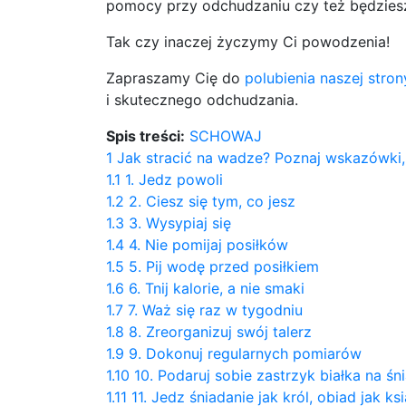
pomocy przy odchudzaniu czy też będziesz
Tak czy inaczej życzymy Ci powodzenia!
Zapraszamy Cię do
polubienia naszej stro
i skutecznego odchudzania.
Spis treści:
SCHOWAJ
1
Jak stracić na wadze? Poznaj wskazówki
1.1
1. Jedz powoli
1.2
2. Ciesz się tym, co jesz
1.3
3. Wysypiaj się
1.4
4. Nie pomijaj posiłków
1.5
5. Pij wodę przed posiłkiem
1.6
6. Tnij kalorie, a nie smaki
1.7
7. Waż się raz w tygodniu
1.8
8. Zreorganizuj swój talerz
1.9
9. Dokonuj regularnych pomiarów
1.10
10. Podaruj sobie zastrzyk białka na śn
1.11
11. Jedz śniadanie jak król, obiad jak ks