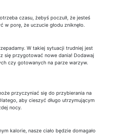
trzeba czasu, żebyś poczulł, że jesteś
ć w porę, że uczucie głodu zniknęło.
zepadamy. W takiej sytuacji trudniej jest
cz się przygotować nowe dania! Dodawaj
wych czy gotowanych na parze warzyw.
oże przyczyniać się do przybierania na
Dlatego, aby cieszyć długo utrzymującym
żdej nocy.
mym kalorie, nasze ciało będzie domagało