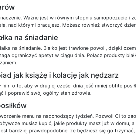
arów
znaczenie. Ważne jest w równym stopniu samopoczucie i z
ała, nad którymi pracujesz. Możesz również stworzyć dzienn
ałka na śniadanie
łka na śniadanie. Białko jest trawione powoli, dzięki czemu
a ograniczyć apetyt w ciągu dnia. Połącz produkty białk
ązaniem.
biad jak książę i kolację jak nędzarz
im o to, aby w drugiej części dnia jeść mniej obfite posił
ąć i poprawić swój ogólny stan zdrowia.
posiłków
orzenie menu na nadchodzący tydzień. Pozwoli Ci to zaos
y spożywcze musisz kupić, jakie produkty masz już w domu,
 jest bardziej prawdopodobne, że będziesz się go trzymać, 