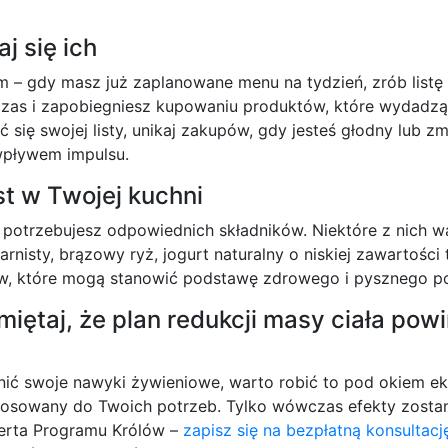
j się ich
m – gdy masz już zaplanowane menu na tydzień, zrób listę
zas i zapobiegniesz kupowaniu produktów, które wydadzą C
ać się swojej listy, unikaj zakupów, gdy jesteś głodny lub
pływem impulsu.
st w Twojej kuchni
potrzebujesz odpowiednich składników. Niektóre z nich w
nisty, brązowy ryż, jogurt naturalny o niskiej zawartości 
ków, które mogą stanowić podstawę zdrowego i pysznego po
miętaj, że plan redukcji masy ciała po
enić swoje nawyki żywieniowe, warto robić to pod okiem ek
stosowany do Twoich potrzeb. Tylko wówczas efekty zostaną
perta Programu Królów –
zapisz się na bezpłatną konsultacj