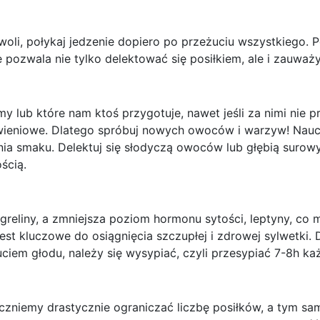
li, połykaj jedzenie dopiero po przeżuciu wszystkiego. Po
pozwala nie tylko delektować się posiłkiem, ale i zauważy
 lub które nam ktoś przygotuje, nawet jeśli za nimi nie pr
wieniowe. Dlatego spróbuj nowych owoców i warzyw! Nau
enia smaku. Delektuj się słodyczą owoców lub głębią suro
ścią.
reliny, a zmniejsza poziom hormonu sytości, leptyny, co m
t kluczowe do osiągnięcia szczupłej i zdrowej sylwetki. 
ciem głodu, należy się wysypiać, czyli przesypiać 7-8h ka
aczniemy drastycznie ograniczać liczbę posiłków, a tym sa