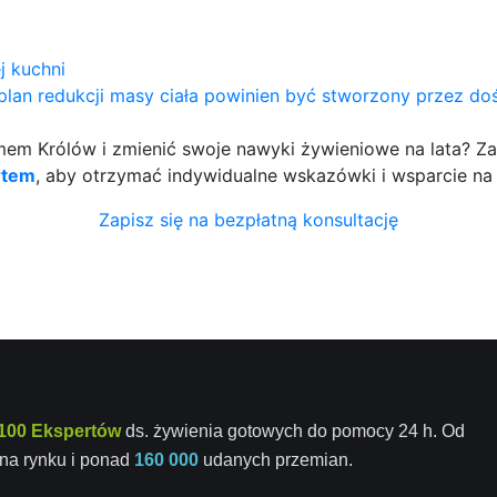
j kuchni
e plan redukcji masy ciała powinien być stworzony przez 
m Królów i zmienić swoje nawyki żywieniowe na lata? Zap
rtem
, aby otrzymać indywidualne wskazówki i wsparcie na
Zapisz się na bezpłatną konsultację
100 Ekspertów
ds. żywienia gotowych do pomocy 24 h. Od
na rynku i ponad
160 000
udanych przemian.