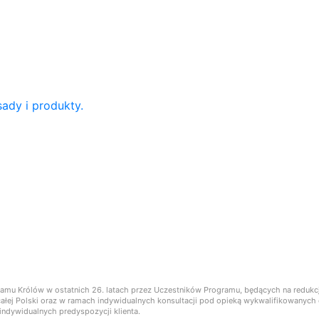
ady i produkty.
ramu Królów w ostatnich 26. latach przez Uczestników Programu, będących na reduk
ie całej Polski oraz w ramach indywidualnych konsultacji pod opieką wykwalifikowany
ndywidualnych predyspozycji klienta.