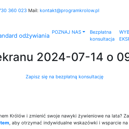
730 360 023
Mail:
kontakt@programkrolow.pl
POZNAJ NAS
Bezpłatna
WYB
konsultacja
EKS
ekranu 2024-07-14 o 0
Zapisz się na bezpłatną konsultację
m Królów i zmienić swoje nawyki żywieniowe na lata? Zap
rtem
, aby otrzymać indywidualne wskazówki i wsparcie na