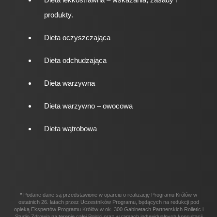
produkty.
Dieta oczyszczająca
Dieta odchudzająca
Dieta warzywna
Dieta warzywno – owocowa
Dieta wątrobowa
*
Podane dane są przedstawione w oparciu o realizację Programu Królów w
ostatnich 26. latach przez Uczestników Programu, będących na redukcji pod
opieką Ekspertów Programu Królów w ok. 300 Gabinetach Partnerskich Rolletic i
Studio Zdrowia na terenie całej Polski oraz w ramach indywidualnych konsultacji