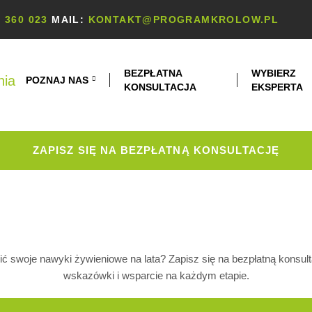
 360 023
MAIL:
KONTAKT@PROGRAMKROLOW.PL
BEZPŁATNA
WYBIERZ
POZNAJ NAS
KONSULTACJA
EKSPERTA
3
ZAPISZ SIĘ NA BEZPŁATNĄ KONSULTACJĘ
 swoje nawyki żywieniowe na lata? Zapisz się na bezpłatną konsu
wskazówki i wsparcie na każdym etapie.