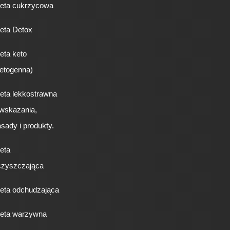
ieta cukrzycowa
eta Detox
eta keto
etogenna)
eta lekkostrawna
 wskazania,
sady i produkty.
eta
czyszczająca
ieta odchudzająca
ieta warzywna