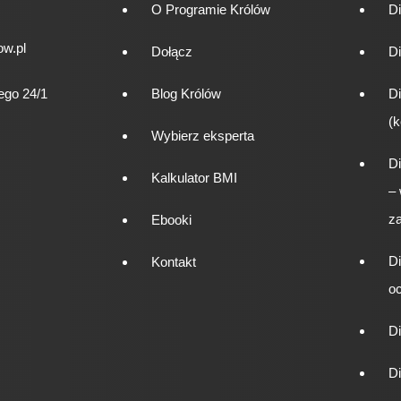
O Programie Królów
D
w.pl
Dołącz
Di
ego 24/1
Blog Królów
Di
(k
Wybierz eksperta
Di
Kalkulator BMI
–
za
Ebooki
Di
Kontakt
o
D
D