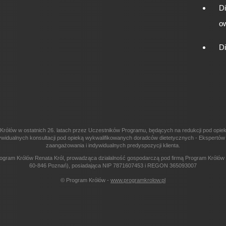
D
o
D
Królów w ostatnich 26. latach przez Uczestników Programu, będących na redukcji pod opi
 indywidualnych konsultacji pod opieką wykwalifikowanych doradców dietetycznych - Ekspert
zaangażowania i indywidualnych predyspozycji klienta.
ogram Królów Renata Król, prowadząca działalność gospodarczą pod firmą Program Królów R
60-846 Poznań), posiadająca NIP 7871607453 i REGON 365093007
© Program Królów -
www.programkrolow.pl