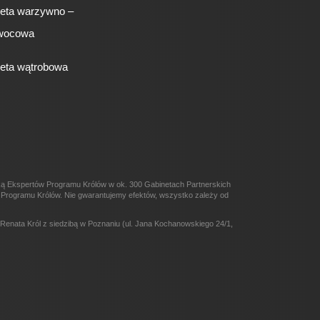
ieta warzywno –
wocowa
ieta wątrobowa
eką Ekspertów Programu Królów w ok. 300 Gabinetach Partnerskich
ów Programu Królów. Nie gwarantujemy efektów, wszystko zależy od
enata Król z siedzibą w Poznaniu (ul. Jana Kochanowskiego 24/1,