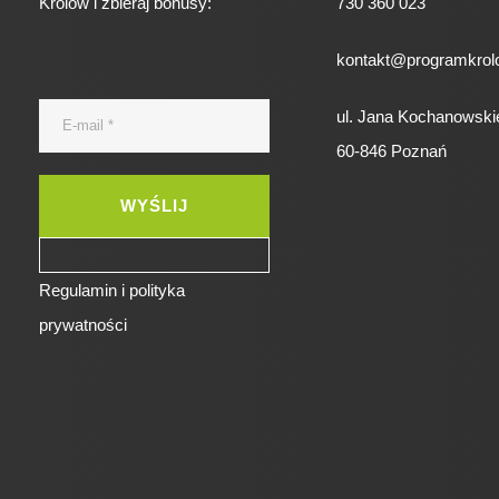
Królów i zbieraj bonusy:
730 360 023
kontakt@programkrolo
ul. Jana Kochanowski
60-846 Poznań
Regulamin i polityka
prywatności