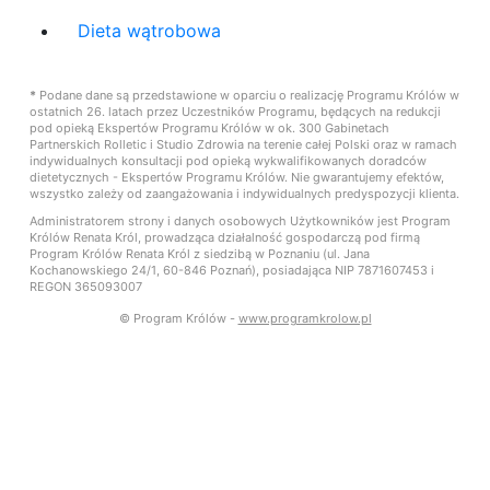
Dieta wątrobowa
*
Podane dane są przedstawione w oparciu o realizację Programu Królów w
ostatnich 26. latach przez Uczestników Programu, będących na redukcji
pod opieką Ekspertów Programu Królów w ok. 300 Gabinetach
Partnerskich Rolletic i Studio Zdrowia na terenie całej Polski oraz w ramach
indywidualnych konsultacji pod opieką wykwalifikowanych doradców
dietetycznych - Ekspertów Programu Królów. Nie gwarantujemy efektów,
wszystko zależy od zaangażowania i indywidualnych predyspozycji klienta.
Administratorem strony i danych osobowych Użytkowników jest Program
Królów Renata Król, prowadząca działalność gospodarczą pod firmą
Program Królów Renata Król z siedzibą w Poznaniu (ul. Jana
Kochanowskiego 24/1, 60-846 Poznań), posiadająca NIP 7871607453 i
REGON 365093007
© Program Królów -
www.programkrolow.pl