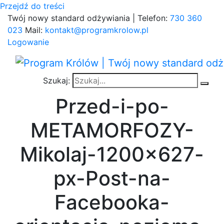
Przejdź do treści
Twój nowy standard odżywiania | Telefon:
730 360
023
Mail:
kontakt@programkrolow.pl
Logowanie
Szukaj:
Przed-i-po-
METAMORFOZY-
Mikolaj-1200×627-
px-Post-na-
Facebooka-