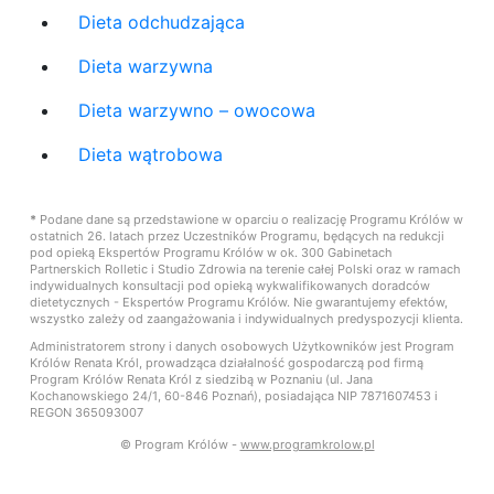
Dieta odchudzająca
Dieta warzywna
Dieta warzywno – owocowa
Dieta wątrobowa
*
Podane dane są przedstawione w oparciu o realizację Programu Królów w
ostatnich 26. latach przez Uczestników Programu, będących na redukcji
pod opieką Ekspertów Programu Królów w ok. 300 Gabinetach
Partnerskich Rolletic i Studio Zdrowia na terenie całej Polski oraz w ramach
indywidualnych konsultacji pod opieką wykwalifikowanych doradców
dietetycznych - Ekspertów Programu Królów. Nie gwarantujemy efektów,
wszystko zależy od zaangażowania i indywidualnych predyspozycji klienta.
Administratorem strony i danych osobowych Użytkowników jest Program
Królów Renata Król, prowadząca działalność gospodarczą pod firmą
Program Królów Renata Król z siedzibą w Poznaniu (ul. Jana
Kochanowskiego 24/1, 60-846 Poznań), posiadająca NIP 7871607453 i
REGON 365093007
© Program Królów -
www.programkrolow.pl