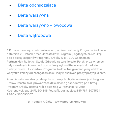
Dieta odchudzająca
Dieta warzywna
Dieta warzywno – owocowa
Dieta wątrobowa
*
Podane dane są przedstawione w oparciu o realizację Programu Królów w
ostatnich 26. latach przez Uczestników Programu, będących na redukcji
pod opieką Ekspertów Programu Królów w ok. 300 Gabinetach
Partnerskich Rolletic i Studio Zdrowia na terenie całej Polski oraz w ramach
indywidualnych konsultacji pod opieką wykwalifikowanych doradców
dietetycznych - Ekspertów Programu Królów. Nie gwarantujemy efektów,
wszystko zależy od zaangażowania i indywidualnych predyspozycji klienta.
Administratorem strony i danych osobowych Użytkowników jest Program
Królów Renata Król, prowadząca działalność gospodarczą pod firmą
Program Królów Renata Król z siedzibą w Poznaniu (ul. Jana
Kochanowskiego 24/1, 60-846 Poznań), posiadająca NIP 7871607453 i
REGON 365093007
© Program Królów -
www.programkrolow.pl