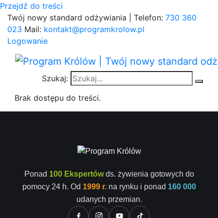
Przejdź do treści
Twój nowy standard odżywiania | Telefon:
730 360
023
Mail:
kontakt@programkrolow.pl
Logowanie
Szukaj:
Brak dostępu do treści.
Ponad
100 Ekspertów
ds. żywienia gotowych do
pomocy 24 h. Od
1999 r.
na rynku i ponad
160 000
udanych przemian.