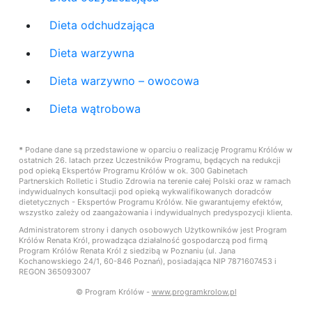
Dieta odchudzająca
Dieta warzywna
Dieta warzywno – owocowa
Dieta wątrobowa
*
Podane dane są przedstawione w oparciu o realizację Programu Królów w
ostatnich 26. latach przez Uczestników Programu, będących na redukcji
pod opieką Ekspertów Programu Królów w ok. 300 Gabinetach
Partnerskich Rolletic i Studio Zdrowia na terenie całej Polski oraz w ramach
indywidualnych konsultacji pod opieką wykwalifikowanych doradców
dietetycznych - Ekspertów Programu Królów. Nie gwarantujemy efektów,
wszystko zależy od zaangażowania i indywidualnych predyspozycji klienta.
Administratorem strony i danych osobowych Użytkowników jest Program
Królów Renata Król, prowadząca działalność gospodarczą pod firmą
Program Królów Renata Król z siedzibą w Poznaniu (ul. Jana
Kochanowskiego 24/1, 60-846 Poznań), posiadająca NIP 7871607453 i
REGON 365093007
© Program Królów -
www.programkrolow.pl