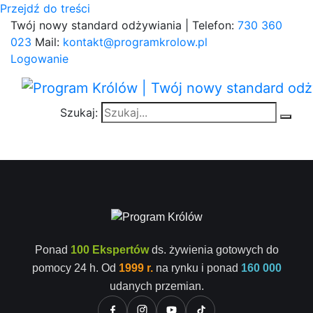
Przejdź do treści
Twój nowy standard odżywiania | Telefon:
730 360
023
Mail:
kontakt@programkrolow.pl
Logowanie
Szukaj:
Ponad
100 Ekspertów
ds. żywienia gotowych do
pomocy 24 h. Od
1999 r.
na rynku i ponad
160 000
udanych przemian.