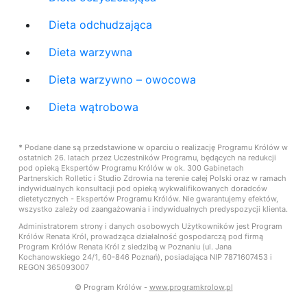
Dieta odchudzająca
Dieta warzywna
Dieta warzywno – owocowa
Dieta wątrobowa
*
Podane dane są przedstawione w oparciu o realizację Programu Królów w
ostatnich 26. latach przez Uczestników Programu, będących na redukcji
pod opieką Ekspertów Programu Królów w ok. 300 Gabinetach
Partnerskich Rolletic i Studio Zdrowia na terenie całej Polski oraz w ramach
indywidualnych konsultacji pod opieką wykwalifikowanych doradców
dietetycznych - Ekspertów Programu Królów. Nie gwarantujemy efektów,
wszystko zależy od zaangażowania i indywidualnych predyspozycji klienta.
Administratorem strony i danych osobowych Użytkowników jest Program
Królów Renata Król, prowadząca działalność gospodarczą pod firmą
Program Królów Renata Król z siedzibą w Poznaniu (ul. Jana
Kochanowskiego 24/1, 60-846 Poznań), posiadająca NIP 7871607453 i
REGON 365093007
© Program Królów -
www.programkrolow.pl