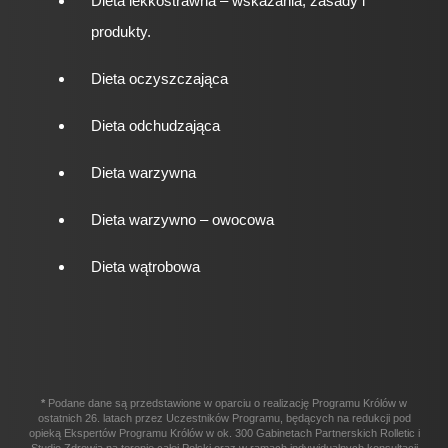
Dieta lekkostrawna – wskazania, zasady i
produkty.
Dieta oczyszczająca
Dieta odchudzająca
Dieta warzywna
Dieta warzywno – owocowa
Dieta wątrobowa
*
Podane dane są przedstawione w oparciu o realizację Programu Królów w
ostatnich 26. latach przez Uczestników Programu, będących na redukcji pod
opieką Ekspertów Programu Królów w ok. 300 Gabinetach Partnerskich Rolletic i
Studio Zdrowia na terenie całej Polski oraz w ramach indywidualnych konsultacji