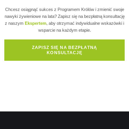
Chcesz osiągnąć sukces z Programem Królów i zmienić swoje
nawyki żywieniowe na lata? Zapisz się na bezpłatną konsultację
z naszym
Ekspertem
, aby otrzymać indywidualne wskazówki i
wsparcie na każdym etapie.
ZAPISZ SIĘ NA BEZPŁATNĄ
KONSULTACJĘ