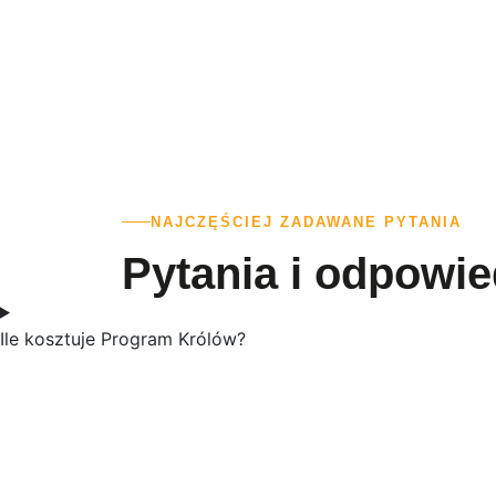
Zmiana w życiu wymaga zmiany dotychczasowego sposobu 
sprawdzone w praktyce rozwiązanie, które przynosi rezu
trwale zmienić swoją sy
NAJCZĘŚCIEJ ZADAWANE PYTANIA
Pytania i odpowie
Ile kosztuje Program Królów?