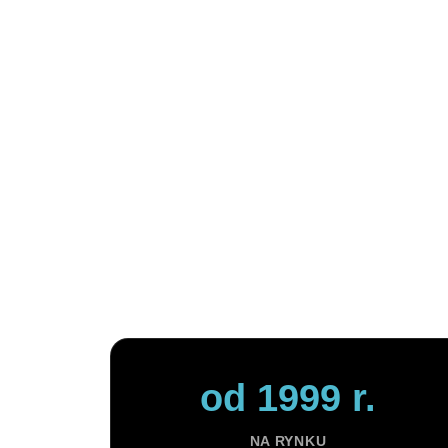
W Progra
o żywi
system e
Jako jed
online
doświad
otrzymuj
od 1999 r.
NA RYNKU