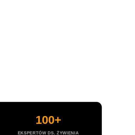
sną nauką
że nasz
talności.
any plan
własnego
organizm
obrotach.
100+
EKSPERTÓW DS. ŻYWIENIA