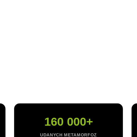
potrzeby i wiemy,
jak Ci pomóc
mie Królów łączymy wieloletnie doświadczenie z nowocze
eniu. Ponad 160 000 udanych metamorfoz to dowód na to, 
dukacji nawyków jest najskuteczniejszą drogą do trwałej wi
yni w Polsce oferujemy rozwiązanie łączące
spersonalizow
z bezpośrednią relacją z
Ekspertem
, który zna tę drogę z 
czenia. Dzięki zastosowaniu żywności funkcjonalnej Twój 
e wszystko, czego potrzebuje, by działać na najwyższych 
160 000+
UDANYCH METAMORFOZ