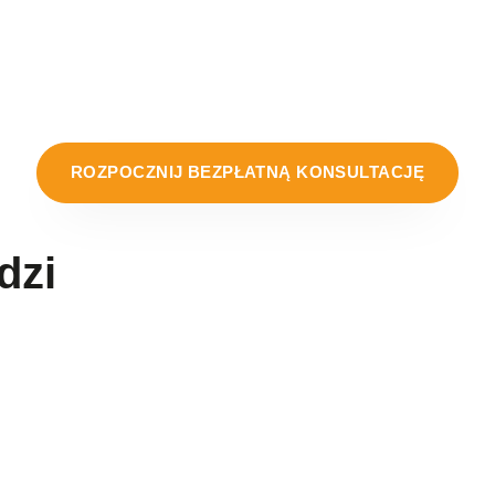
funkcjonowania – jeśli będziesz postępować tak jak doty
ltaty tysiącom osób, ale wymaga zaangażowania i ścisłego
lwetkę, musisz wykazać aktywność i konsekwentnie realiz
ROZPOCZNIJ BEZPŁATNĄ KONSULTACJĘ
dzi