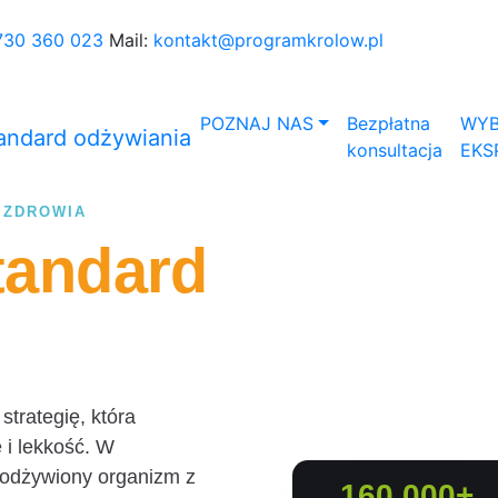
730 360 023
Mail:
kontakt@programkrolow.pl
POZNAJ NAS
Bezpłatna
WYB
konsultacja
EKS
 ZDROWIA
tandard
trategię, która
 i lekkość. W
 odżywiony organizm z
160 000+