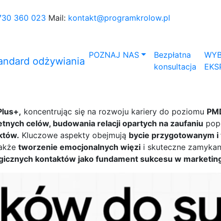
730 360 023
Mail:
kontakt@programkrolow.pl
POZNAJ NAS
Bezpłatna
WYB
konsultacja
EKS
Plus+,
koncentrując się na rozwoju kariery do poziomu
PM
tnych celów, budowania relacji opartych na zaufaniu
popr
któw.
Kluczowe aspekty obejmują
bycie przygotowanym i 
także
tworzenie emocjonalnych więzi
i skuteczne zamykan
tegicznych kontaktów jako fundament sukcesu w marketi