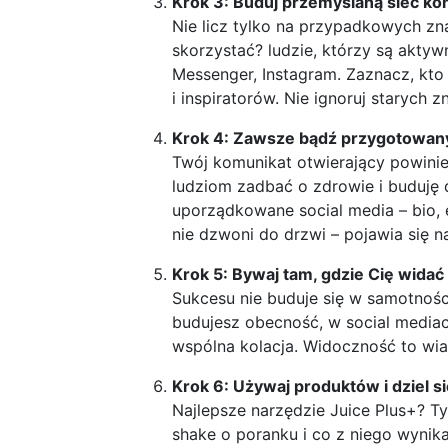
Krok 3: Buduj przemyślaną sieć ko
Nie licz tylko na przypadkowych zna
skorzystać? ludzie, którzy są aktyw
Messenger, Instagram. Zaznacz, kto 
i inspiratorów. Nie ignoruj starych
Krok 4: Zawsze bądź przygotowan
Twój komunikat otwierający powini
ludziom zadbać o zdrowie i buduję d
uporządkowane social media – bio, e
nie dzwoni do drzwi – pojawia się n
Krok 5: Bywaj tam, gdzie Cię widać
Sukcesu nie buduje się w samotności
budujesz obecność, w social mediach
wspólna kolacja. Widoczność to wiar
Krok 6: Używaj produktów i dziel
Najlepsze narzędzie Juice Plus+? Ty i
shake o poranku i co z niego wynika