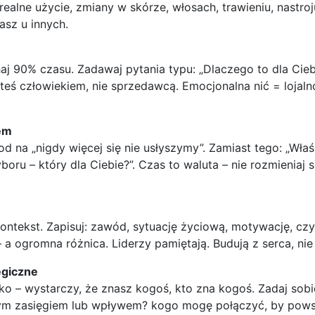
alne użycie, zmiany w skórze, włosach, trawieniu, nastroj
sz u innych.
uchaj 90% czasu. Zadawaj pytania typu: „Dlaczego to dla Ci
jesteś człowiekiem, nie sprzedawcą. Emocjonalna nić = loja
em
kod na „nigdy więcej się nie usłyszymy”. Zamiast tego: „W
oru – który dla Ciebie?”. Czas to waluta – nie rozmieniaj 
 kontekst. Zapisuj: zawód, sytuację życiową, motywację, czy
– a ogromna różnica. Liderzy pamiętają. Budują z serca, nie 
egiczne
o – wystarczy, że znasz kogoś, kto zna kogoś. Zadaj sobie
ym zasięgiem lub wpływem? kogo mogę połączyć, by powst