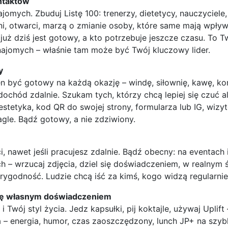
ntaktów
jomych. Zbuduj Listę 100: trenerzy, dietetycy, nauczyciele
ni, otwarci, marzą o zmianie osoby, które same mają wpływ 
już dziś jest gotowy, a kto potrzebuje jeszcze czasu. To 
 znajomych – właśnie tam może być Twój kluczowy lider.
y
en być gotowy na każdą okazję – windę, siłownię, kawę, 
ochód zdalnie. Szukam tych, którzy chcą lepiej się czuć alb
stetyka, kod QR do swojej strony, formularza lub IG, wizyt
agle. Bądź gotowy, a nie zdziwiony.
, nawet jeśli pracujesz zdalnie. Bądź obecny: na eventach 
 – wrzucaj zdjęcia, dziel się doświadczeniem, w realnym św
ygodność. Ludzie chcą iść za kimś, kogo widzą regularnie. 
 się własnym doświadczeniem
 Twój styl życia. Jedz kapsułki, pij koktajle, używaj Uplift 
 – energia, humor, czas zaoszczędzony, lunch JP+ na szybk