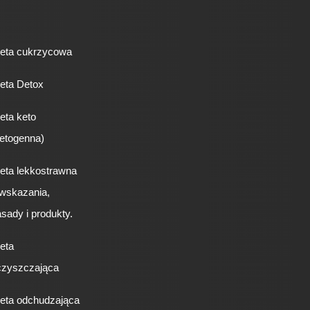
ieta cukrzycowa
eta Detox
eta keto
etogenna)
eta lekkostrawna
 wskazania,
sady i produkty.
eta
czyszczająca
ieta odchudzająca