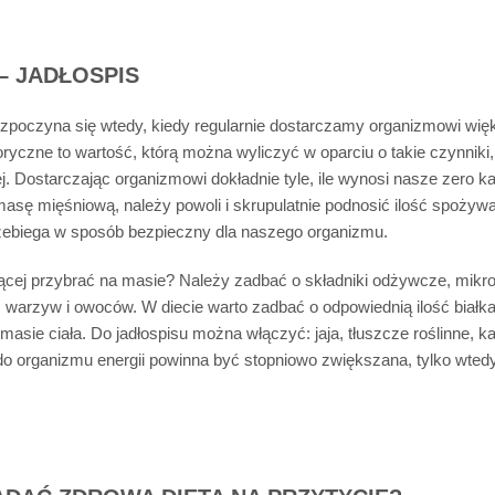
 – JADŁOSPIS
zpoczyna się wtedy, kiedy regularnie dostarczamy organizmowi większ
ryczne to wartość, którą można wyliczyć w oparciu o takie czynniki,
ej. Dostarczając organizmowi dokładnie tyle, ile wynosi nasze zero 
ę mięśniową, należy powoli i skrupulatnie podnosić ilość spożywan
zebiega w sposób bezpieczny dla naszego organizmu.
cej przybrać na masie? Należy zadbać o składniki odżywcze, mikro
 warzyw i owoców. W diecie warto zadbać o odpowiednią ilość białk
sie ciała. Do jadłospisu można włączyć: jaja, tłuszcze roślinne, ka
 do organizmu energii powinna być stopniowo zwiększana, tylko wte