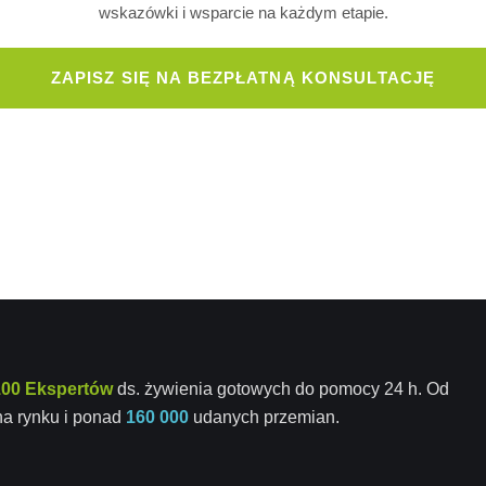
wskazówki i wsparcie na każdym etapie.
ZAPISZ SIĘ NA BEZPŁATNĄ KONSULTACJĘ
100 Ekspertów
ds. żywienia gotowych do pomocy 24 h. Od
a rynku i ponad
160 000
udanych przemian.