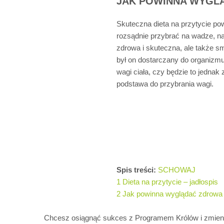
JAK POWINNA WYGLĄ
Skuteczna dieta na przytycie p
rozsądnie przybrać na wadze, na
zdrowa i skuteczna, ale także s
był on dostarczany do organizm
wagi ciała, czy będzie to jedna
podstawa do przybrania wagi.
Spis treści:
SCHOWAJ
1
Dieta na przytycie – jadłospis
2
Jak powinna wyglądać zdrowa d
Chcesz osiągnąć sukces z Programem Królów i zmienić