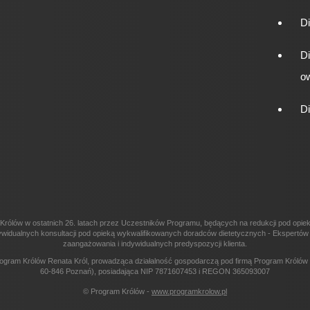
D
D
o
D
Królów w ostatnich 26. latach przez Uczestników Programu, będących na redukcji pod opi
 indywidualnych konsultacji pod opieką wykwalifikowanych doradców dietetycznych - Ekspert
zaangażowania i indywidualnych predyspozycji klienta.
ogram Królów Renata Król, prowadząca działalność gospodarczą pod firmą Program Królów R
60-846 Poznań), posiadająca NIP 7871607453 i REGON 365093007
© Program Królów -
www.programkrolow.pl