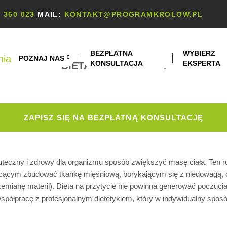
 360 023
MAIL:
KONTAKT@PROGRAMKROLOW.PL
BEZPŁATNA
WYBIERZ
POZNAJ NAS
KONSULTACJA
EKSPERTA
DIETA NA PRZYTYCIE
ZAPISZ SIĘ NA BEZPŁATNĄ KONSULTACJĘ
uteczny i zdrowy dla organizmu sposób zwiększyć masę ciała. Ten r
hcącym zbudować tkankę mięśniową, borykającym się z niedowagą,
mianę materii). Dieta na przytycie nie powinna generować poczucia p
półpracę z profesjonalnym dietetykiem, który w indywidualny sposó