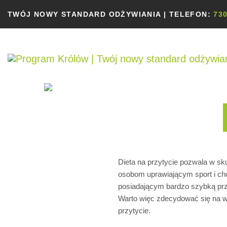
Przejdź
TWÓJ NOWY STANDARD ODŻYWIANIA | TELEFON:
730
do
treści
Dieta na przytycie pozwala w sk
osobom uprawiającym sport i c
posiadającym bardzo szybką prze
Warto więc zdecydować się na ws
przytycie.