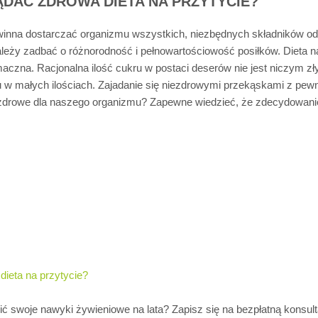
DAĆ ZDROWA DIETA NA PRZYTYCIE?
owinna dostarczać organizmu wszystkich, niezbędnych składników o
leży zadbać o różnorodność i pełnowartościowość posiłków. Dieta na
maczna. Racjonalna ilość cukru w postaci deserów nie jest niczym z
u w małych ilościach. Zajadanie się niezdrowymi przekąskami z pew
k zdrowe dla naszego organizmu? Zapewne wiedzieć, że zdecydowanie
ieta na przytycie?
 swoje nawyki żywieniowe na lata? Zapisz się na bezpłatną konsu