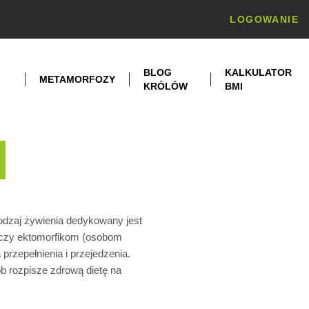
LOGOWANIE
BLOG
KALKULATOR
METAMORFOZY
KRÓLÓW
BMI
odzaj żywienia dedykowany jest
 czy ektomorfikom (osobom
rzepełnienia i przejedzenia.
b rozpisze zdrową dietę na