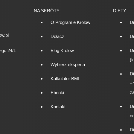
NA SKRÓTY
DIETY
O Programie Królów
D
w.pl
Dołącz
Di
ego 24/1
Blog Królów
Di
(k
Wybierz eksperta
Di
Kalkulator BMI
–
za
Ebooki
Di
Kontakt
o
D