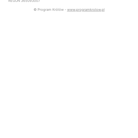
REGON 365093007
© Program Królów -
www.programkrolow.pl