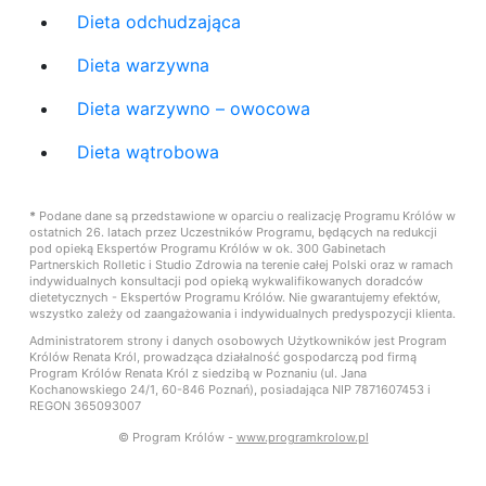
Dieta odchudzająca
Dieta warzywna
Dieta warzywno – owocowa
Dieta wątrobowa
*
Podane dane są przedstawione w oparciu o realizację Programu Królów w
ostatnich 26. latach przez Uczestników Programu, będących na redukcji
pod opieką Ekspertów Programu Królów w ok. 300 Gabinetach
Partnerskich Rolletic i Studio Zdrowia na terenie całej Polski oraz w ramach
indywidualnych konsultacji pod opieką wykwalifikowanych doradców
dietetycznych - Ekspertów Programu Królów. Nie gwarantujemy efektów,
wszystko zależy od zaangażowania i indywidualnych predyspozycji klienta.
Administratorem strony i danych osobowych Użytkowników jest Program
Królów Renata Król, prowadząca działalność gospodarczą pod firmą
Program Królów Renata Król z siedzibą w Poznaniu (ul. Jana
Kochanowskiego 24/1, 60-846 Poznań), posiadająca NIP 7871607453 i
REGON 365093007
© Program Królów -
www.programkrolow.pl