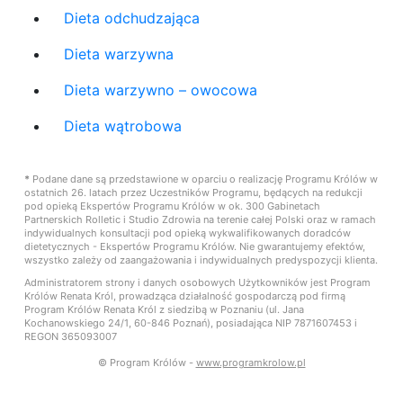
Dieta odchudzająca
Dieta warzywna
Dieta warzywno – owocowa
Dieta wątrobowa
*
Podane dane są przedstawione w oparciu o realizację Programu Królów w
ostatnich 26. latach przez Uczestników Programu, będących na redukcji
pod opieką Ekspertów Programu Królów w ok. 300 Gabinetach
Partnerskich Rolletic i Studio Zdrowia na terenie całej Polski oraz w ramach
indywidualnych konsultacji pod opieką wykwalifikowanych doradców
dietetycznych - Ekspertów Programu Królów. Nie gwarantujemy efektów,
wszystko zależy od zaangażowania i indywidualnych predyspozycji klienta.
Administratorem strony i danych osobowych Użytkowników jest Program
Królów Renata Król, prowadząca działalność gospodarczą pod firmą
Program Królów Renata Król z siedzibą w Poznaniu (ul. Jana
Kochanowskiego 24/1, 60-846 Poznań), posiadająca NIP 7871607453 i
REGON 365093007
© Program Królów -
www.programkrolow.pl