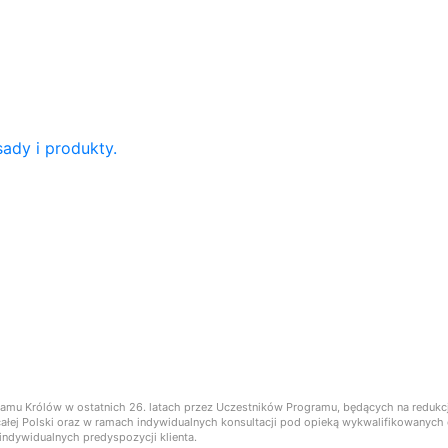
ady i produkty.
ramu Królów w ostatnich 26. latach przez Uczestników Programu, będących na reduk
ie całej Polski oraz w ramach indywidualnych konsultacji pod opieką wykwalifikowany
ndywidualnych predyspozycji klienta.