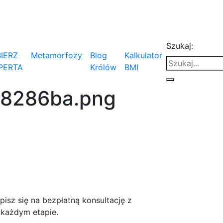
Szukaj:
IERZ
Metamorfozy
Blog
Kalkulator
PERTA
Królów
BMI
88286ba.png
isz się na bezpłatną konsultację z
 każdym etapie.