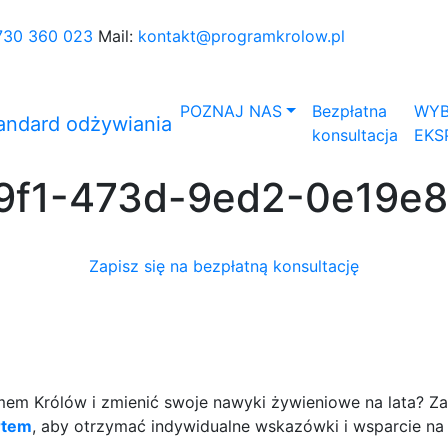
730 360 023
Mail:
kontakt@programkrolow.pl
POZNAJ NAS
Bezpłatna
WYB
konsultacja
EKS
9f1-473d-9ed2-0e19e
Zapisz się na bezpłatną konsultację
m Królów i zmienić swoje nawyki żywieniowe na lata? Zap
rtem
, aby otrzymać indywidualne wskazówki i wsparcie na