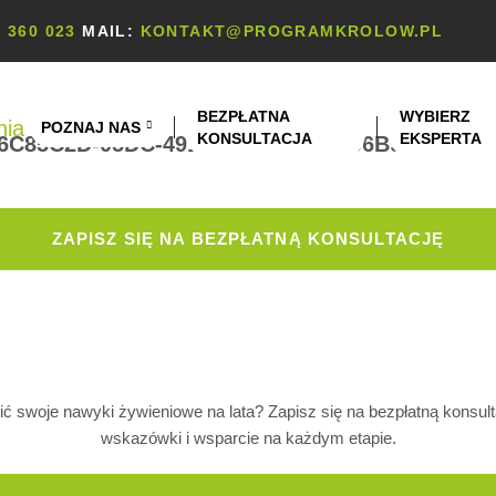
 360 023
MAIL:
KONTAKT@PROGRAMKROLOW.PL
BEZPŁATNA
WYBIERZ
POZNAJ NAS
KONSULTACJA
EKSPERTA
6C85C2D-05DC-4916-A591-2CBD706B9A67-5.P
ZAPISZ SIĘ NA BEZPŁATNĄ KONSULTACJĘ
 swoje nawyki żywieniowe na lata? Zapisz się na bezpłatną konsu
wskazówki i wsparcie na każdym etapie.