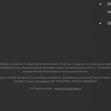
D
o
D
Królów w ostatnich 26. latach przez Uczestników Programu, będących na redukcji pod opi
 indywidualnych konsultacji pod opieką wykwalifikowanych doradców dietetycznych - Ekspert
zaangażowania i indywidualnych predyspozycji klienta.
ogram Królów Renata Król, prowadząca działalność gospodarczą pod firmą Program Królów R
60-846 Poznań), posiadająca NIP 7871607453 i REGON 365093007
© Program Królów -
www.programkrolow.pl