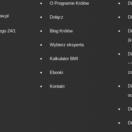
O Programie Królów
D
w.pl
Dołącz
Di
ego 24/1
Blog Królów
Di
(k
Wybierz eksperta
Di
Kalkulator BMI
–
za
Ebooki
Di
Kontakt
o
D
D