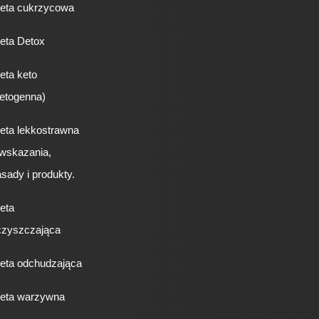
ieta cukrzycowa
eta Detox
eta keto
etogenna)
eta lekkostrawna
 wskazania,
sady i produkty.
eta
czyszczająca
ieta odchudzająca
ieta warzywna