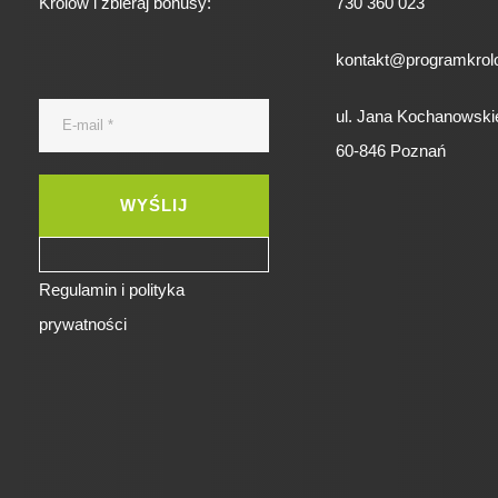
Królów i zbieraj bonusy:
730 360 023
kontakt@programkrolo
ul. Jana Kochanowski
60-846 Poznań
Regulamin i polityka
prywatności