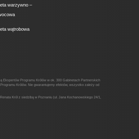
ieta warzywno –
wocowa
ieta wątrobowa
eką Ekspertów Programu Królów w ok. 300 Gabinetach Partnerskich
ów Programu Królów. Nie gwarantujemy efektów, wszystko zależy od
enata Król z siedzibą w Poznaniu (ul. Jana Kochanowskiego 24/1,