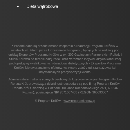
Dieta wątrobowa
*
Podane dane są przedstawione w oparciu o realizację Programu Królów w
ostatnich 26. latach przez Uczestników Programu, będących na redukcji pod
opieką Ekspertów Programu Królów w ok. 300 Gabinetach Partnerskich Rolletic i
Studio Zdrowia na terenie całej Polski oraz w ramach indywidualnych konsultacji
pod opieką wykwalifikowanych doradców dietetycznych - Ekspertów Programu
Królów. Nie gwarantujemy efektów, wszystko zależy od zaangażowania i
indywidualnych predyspozycji klienta.
Administratorem strony i danych osobowych Użytkowników jest Program Królów
Renata Król, prowadząca działalność gospodarczą pod firmą Program Królów
Renata Król z siedzibą w Poznaniu (ul. Jana Kochanowskiego 24/1, 60-846
Poznań), posiadająca NIP 7871607453 i REGON 365093007
© Program Królów -
www.programkrolow.pl