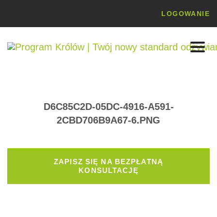
LOGOWANIE
D6C85C2D-05DC-4916-A591-
2CBD706B9A67-6.PNG
ZAPISZ SIĘ NA BEZPŁATNĄ
KONSULTACJĘ