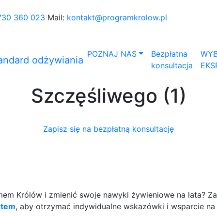
730 360 023
Mail:
kontakt@programkrolow.pl
POZNAJ NAS
Bezpłatna
WYB
konsultacja
EKS
Szczęśliwego (1)
Zapisz się na bezpłatną konsultację
m Królów i zmienić swoje nawyki żywieniowe na lata? Zap
rtem
, aby otrzymać indywidualne wskazówki i wsparcie na