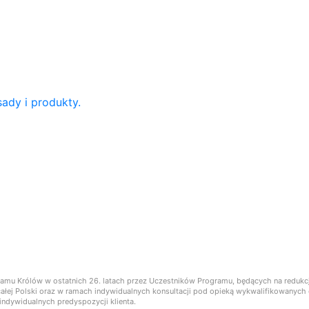
ady i produkty.
ramu Królów w ostatnich 26. latach przez Uczestników Programu, będących na reduk
ie całej Polski oraz w ramach indywidualnych konsultacji pod opieką wykwalifikowany
ndywidualnych predyspozycji klienta.