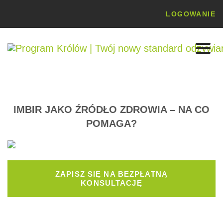
Przejdź
LOGOWANIE
do
treści
IMBIR JAKO ŹRÓDŁO ZDROWIA – NA CO
POMAGA?
ZAPISZ SIĘ NA BEZPŁATNĄ
KONSULTACJĘ