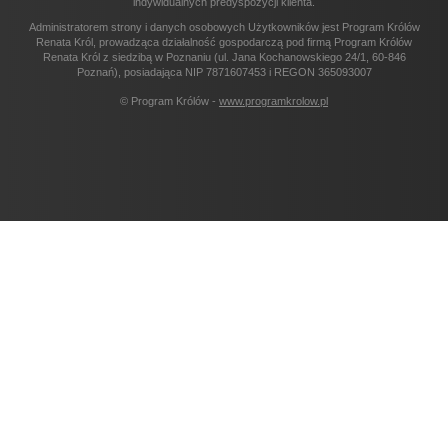
indywidualnych predyspozycji klienta.
Administratorem strony i danych osobowych Użytkowników jest Program Królów
Renata Król, prowadząca działalność gospodarczą pod firmą Program Królów
Renata Król z siedzibą w Poznaniu (ul. Jana Kochanowskiego 24/1, 60-846
Poznań), posiadająca NIP 7871607453 i REGON 365093007
© Program Królów -
www.programkrolow.pl