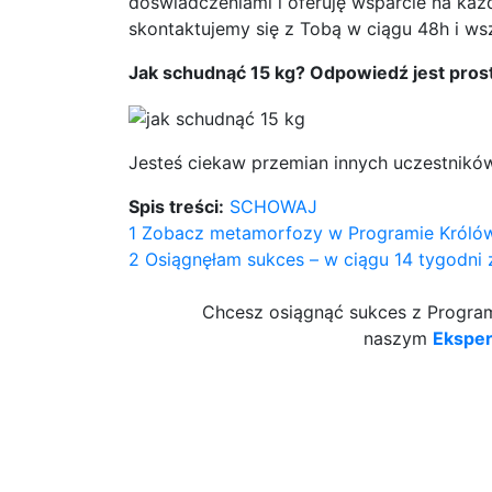
doświadczeniami i oferuję wsparcie na każ
skontaktujemy się z Tobą w ciągu 48h i wsz
Jak schudnąć 15 kg? Odpowiedź jest pro
Jesteś ciekaw przemian innych uczestnik
Spis treści:
SCHOWAJ
1
Zobacz metamorfozy w Programie Króló
2
Osiągnęłam sukces – w ciągu 14 tygodni
Chcesz osiągnąć sukces z Programe
naszym
Ekspe