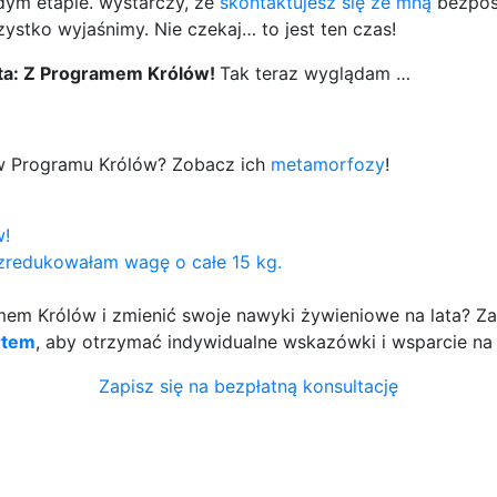
dym etapie. wystarczy, że
skontaktujesz się ze mną
bezpoś
ystko wyjaśnimy. Nie czekaj… to jest ten czas!
sta: Z Programem Królów!
Tak teraz wyglądam …
ów Programu Królów? Zobacz ich
metamorfozy
!
w!
 zredukowałam wagę o całe 15 kg.
m Królów i zmienić swoje nawyki żywieniowe na lata? Zap
rtem
, aby otrzymać indywidualne wskazówki i wsparcie na
Zapisz się na bezpłatną konsultację