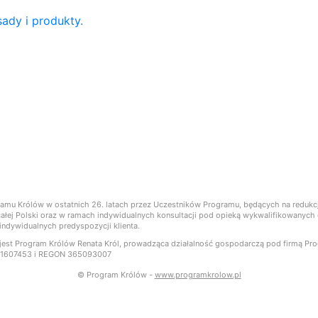
ady i produkty.
ramu Królów w ostatnich 26. latach przez Uczestników Programu, będących na reduk
ie całej Polski oraz w ramach indywidualnych konsultacji pod opieką wykwalifikowany
ndywidualnych predyspozycji klienta.
st Program Królów Renata Król, prowadząca działalność gospodarczą pod firmą Progr
871607453 i REGON 365093007
© Program Królów -
www.programkrolow.pl