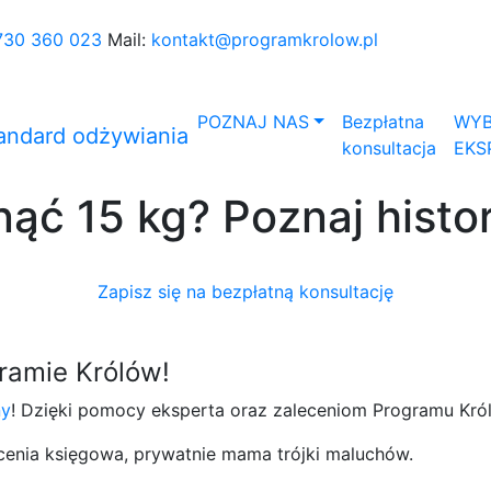
730 360 023
Mail:
kontakt@programkrolow.pl
POZNAJ NAS
Bezpłatna
WYB
konsultacja
EKS
ąć 15 kg? Poznaj histor
Zapisz się na bezpłatną konsultację
ramie Królów!
ny
! Dzięki pomocy eksperta oraz zaleceniom Programu Król
cenia księgowa, prywatnie mama trójki maluchów.