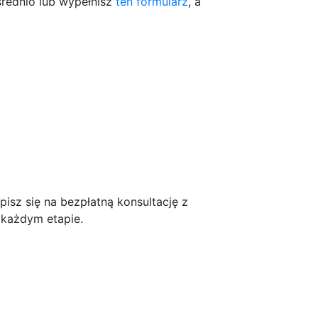
rednio lub wypełnisz
ten formularz
, a
isz się na bezpłatną konsultację z
 każdym etapie.