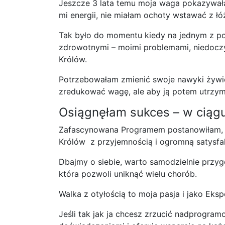
Jeszcze 3 lata temu moja waga pokazywała
mi energii, nie miałam ochoty wstawać z łóż
Tak było do momentu kiedy na jednym z po
zdrowotnymi – moimi problemami, niedoczy
Królów.
Potrzebowałam zmienić swoje nawyki żywien
zredukować wagę, ale aby ją potem utrzym
Osiągnęłam sukces – w ciąg
Zafascynowana Programem postanowiłam, ż
Królów z przyjemnością i ogromną satysfa
Dbajmy o siebie, warto samodzielnie przyg
która pozwoli uniknąć wielu chorób.
Walka z otyłością to moja pasja i jako Eks
Jeśli tak jak ja chcesz zrzucić nadprogra