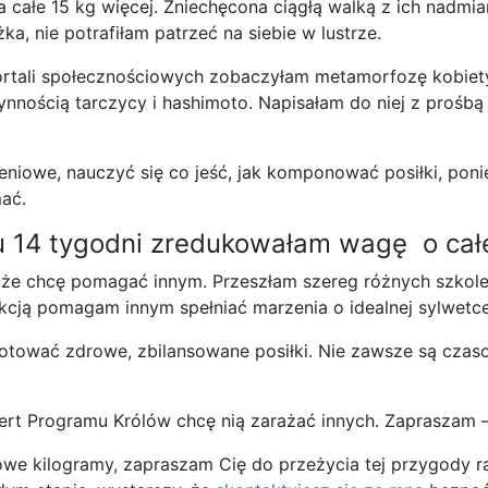
 całe 15 kg więcej. Zniechęcona ciągłą walką z ich nadm
ka, nie potrafiłam patrzeć na siebie w lustrze.
rtali społecznościowych zobaczyłam metamorfozę kobiety
nnością tarczycy i hashimoto.
Napisałam do niej z prośbą
iowe, nauczyć się co jeść, jak komponować posiłki, ponie
ać.
u 14 tygodni zredukowałam wagę o cał
e chcę pomagać innym. Przeszłam szereg różnych szkole
kcją pomagam innym spełniać marzenia o idealnej sylwetce
otować zdrowe, zbilansowane posiłki. Nie zawsze są czaso
pert Programu Królów chcę nią zarażać innych.
Zapraszam –
mowe kilogramy, zapraszam Cię do przeżycia tej przygody 