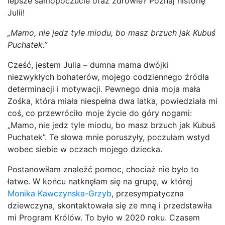
lepsze samopoczucie oraz zdrowie? Poznaj historię
Julii!
„Mamo, nie jedz tyle miodu, bo masz brzuch jak Kubuś
Puchatek.”
Cześć, jestem Julia – dumna mama dwójki
niezwykłych bohaterów, mojego codziennego źródła
determinacji i motywacji. Pewnego dnia moja mała
Zośka, która miała niespełna dwa latka, powiedziała mi
coś, co przewróciło moje życie do góry nogami:
„Mamo, nie jedz tyle miodu, bo masz brzuch jak Kubuś
Puchatek”. Te słowa mnie poruszyły, poczułam wstyd
wobec siebie w oczach mojego dziecka.
Postanowiłam znaleźć pomoc, chociaż nie było to
łatwe. W końcu natknęłam się na grupę, w której
Monika Kawczynska-Grzyb
, przesympatyczna
dziewczyna, skontaktowała się ze mną i przedstawiła
mi Program Królów. To było w 2020 roku. Czasem