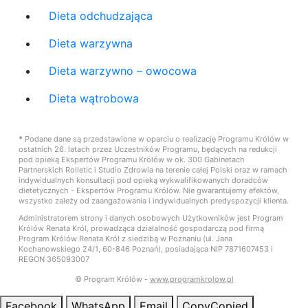
Dieta odchudzająca
Dieta warzywna
Dieta warzywno – owocowa
Dieta wątrobowa
*
Podane dane są przedstawione w oparciu o realizację Programu Królów w
ostatnich 26. latach przez Uczestników Programu, będących na redukcji
pod opieką Ekspertów Programu Królów w ok. 300 Gabinetach
Partnerskich Rolletic i Studio Zdrowia na terenie całej Polski oraz w ramach
indywidualnych konsultacji pod opieką wykwalifikowanych doradców
dietetycznych - Ekspertów Programu Królów. Nie gwarantujemy efektów,
wszystko zależy od zaangażowania i indywidualnych predyspozycji klienta.
Administratorem strony i danych osobowych Użytkowników jest Program
Królów Renata Król, prowadząca działalność gospodarczą pod firmą
Program Królów Renata Król z siedzibą w Poznaniu (ul. Jana
Kochanowskiego 24/1, 60-846 Poznań), posiadająca NIP 7871607453 i
REGON 365093007
© Program Królów -
www.programkrolow.pl
Facebook
WhatsApp
Email
Copy
Copied