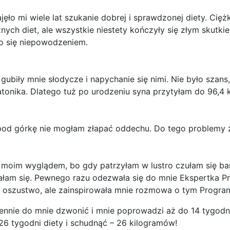
jęło mi wiele lat szukanie dobrej i sprawdzonej diety. Cię
ch diet, ale wszystkie niestety kończyły się złym skutkie
yło się niepowodzeniem.
ubiły mnie słodycze i napychanie się nimi. Nie było szans
tonika. Dlatego tuż po urodzeniu syna przytyłam do 96,4 
pod górkę nie mogłam złapać oddechu. Do tego problemy
oim wyglądem, bo gdy patrzyłam w lustro czułam się bard
łam się. Pewnego razu odezwała się do mnie Ekspertka P
oszustwo, ale zainspirowała mnie rozmowa o tym Program
ennie do mnie dzwonić i mnie poprowadzi aż do 14 tygodni
 26 tygodni diety i schudnąć – 26 kilogramów!