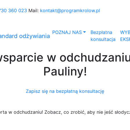
730 360 023
Mail:
kontakt@programkrolow.pl
POZNAJ NAS
Bezpłatna
WYB
konsultacja
EKS
wsparcie w odchudzaniu?
Pauliny!
Zapisz się na bezpłatną konsultację
erta w odchudzaniu! Zobacz, co zrobić, aby nie jeść słod