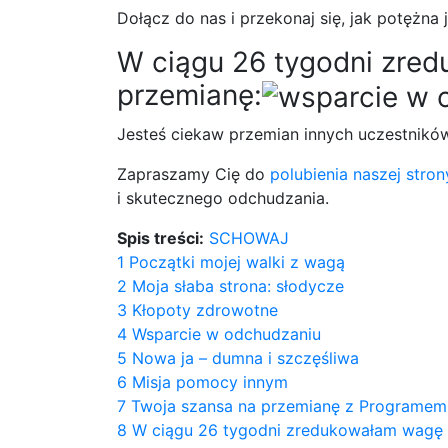
Dołącz do nas i przekonaj się, jak potężna
W ciągu 26 tygodni zred
przemianę:
Jesteś ciekaw przemian innych uczestnik
Zapraszamy Cię do
polubienia naszej stro
i skutecznego odchudzania.
Spis treści:
SCHOWAJ
1
Początki mojej walki z wagą
2
Moja słaba strona: słodycze
3
Kłopoty zdrowotne
4
Wsparcie w odchudzaniu
5
Nowa ja – dumna i szczęśliwa
6
Misja pomocy innym
7
Twoja szansa na przemianę z Programem
8
W ciągu 26 tygodni zredukowałam wagę 