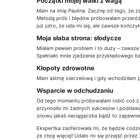
Początki mojej walki z wagą
Mam na imię Paulina. Zacznę od tego, że za
Metodą prób i błędów próbowałam przeróżny
już jutro, że uda mi się, ale zawsze kończ
Moja słaba strona: słodycze
Miałam pewien problem i to duży – zawsze g
Spełniało mnie zjedzenie przykładowego ba
Kłopoty zdrowotne
Mam astmę oskrzelową i gdy wchodziłam 
Wsparcie w odchudzaniu
Od tego momentu próbowałam robić coś z m
przynosiło mi żadnych sukcesów i poddawa
znowu jakaś naciągaczka bądź to zapewne 
Ekspertka zaoferowała mi, że będzie codzi
że chcę więcej! Udało mi się przejść przez