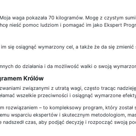
. Moja waga pokazała 70 kilogramów. Mogę z czystym sumi
 chcę nieść pomoc ludziom i pomagać im jako Ekspert Prog
a im się osiągnąć wymarzony cel, a także że da się zmieni
 innych do działania i da możliwość walki o swoją wymarzo
ogramem Królów
yzwaniami związanymi z utratą wagi, często tracąc nadzieję
ełamać wszelkie przeciwności i osiągnąć wymarzone efekty
m rozwiązaniem – to kompleksowy program, który został s
nemu wsparciu ekspertów i skutecznym metodologiom, masz
e nadszedł czas, aby podjąć decyzję i rozpocząć swoją pod