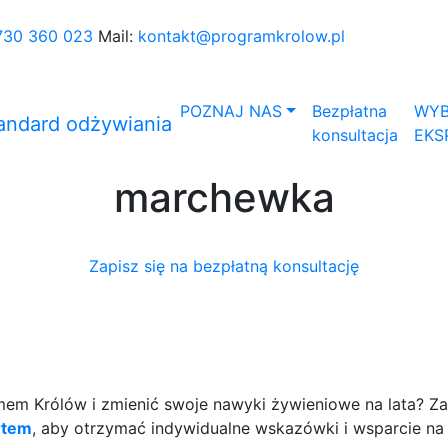
730 360 023
Mail:
kontakt@programkrolow.pl
POZNAJ NAS
Bezpłatna
WYB
konsultacja
EKS
marchewka
Zapisz się na bezpłatną konsultację
m Królów i zmienić swoje nawyki żywieniowe na lata? Zap
rtem
, aby otrzymać indywidualne wskazówki i wsparcie na