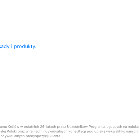
ady i produkty.
ramu Królów w ostatnich 26. latach przez Uczestników Programu, będących na reduk
ie całej Polski oraz w ramach indywidualnych konsultacji pod opieką wykwalifikowany
ndywidualnych predyspozycji klienta.