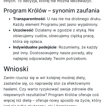
innych. To decyzja, której nie można lekceważyć.
Program Królów – synonim zaufania
Transparentność
: U nas nie ma drobnego druku.
Każdy element Programu jest jasno wyjaśniony.
Uczciwość
: Działamy w zgodzie z etyką. Nie
obiecujemy cudów, obiecujemy ciężką pracę,
która się opłaca.
Indywidualne podejście
: Rozumiemy, że każdy
jest inny. Dostosowujemy nasze porady, aby
najlepiej odpowiadały Twoim potrzebom.
Wnioski
Zanim rzucisz się w wir kolejnej modnej diety,
zastanów się, co naprawdę stoi za efektownymi
hasłami. Czy warto ryzykować swoje zdrowie dla
niepewnych rezultatów? Program Królów oferuje coś
więcej niż dietę – oferuje nowy sposób na życie, który
jest nie tylko skuteczny, ale i bezpieczny.