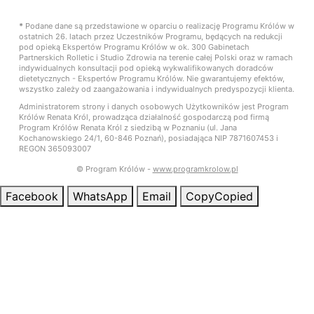
*
Podane dane są przedstawione w oparciu o realizację Programu Królów w
ostatnich 26. latach przez Uczestników Programu, będących na redukcji
pod opieką Ekspertów Programu Królów w ok. 300 Gabinetach
Partnerskich Rolletic i Studio Zdrowia na terenie całej Polski oraz w ramach
indywidualnych konsultacji pod opieką wykwalifikowanych doradców
dietetycznych - Ekspertów Programu Królów. Nie gwarantujemy efektów,
wszystko zależy od zaangażowania i indywidualnych predyspozycji klienta.
Administratorem strony i danych osobowych Użytkowników jest Program
Królów Renata Król, prowadząca działalność gospodarczą pod firmą
Program Królów Renata Król z siedzibą w Poznaniu (ul. Jana
Kochanowskiego 24/1, 60-846 Poznań), posiadająca NIP 7871607453 i
REGON 365093007
© Program Królów -
www.programkrolow.pl
Facebook
WhatsApp
Email
Copy
Copied