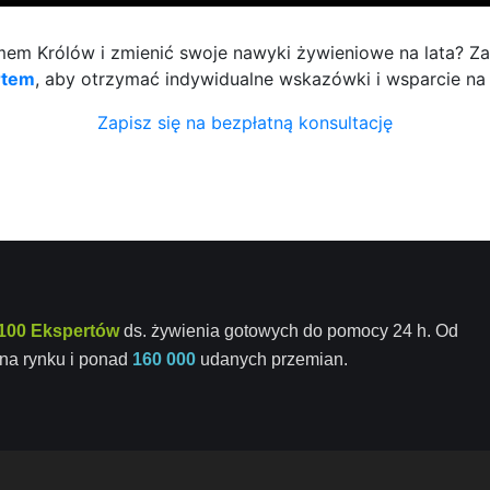
m Królów i zmienić swoje nawyki żywieniowe na lata? Zap
rtem
, aby otrzymać indywidualne wskazówki i wsparcie na
Zapisz się na bezpłatną konsultację
100 Ekspertów
ds. żywienia gotowych do pomocy 24 h. Od
na rynku i ponad
160 000
udanych przemian.