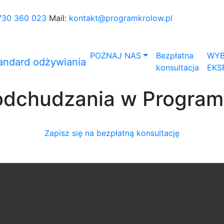
730 360 023
Mail:
kontakt@programkrolow.pl
POZNAJ NAS
Bezpłatna
WYB
konsultacja
EKS
odchudzania w Program
Zapisz się na bezpłatną konsultację