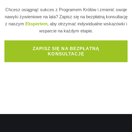
Chcesz osiągnąć sukces z Programem Królów i zmienić swoje
nawyki żywieniowe na lata? Zapisz się na bezpłatną konsultację
z naszym
Ekspertem
, aby otrzymać indywidualne wskazówki i
wsparcie na każdym etapie.
ZAPISZ SIĘ NA BEZPŁATNĄ
KONSULTACJĘ