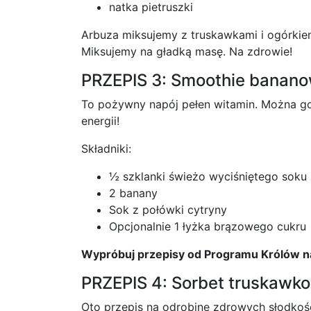
natka pietruszki
Arbuza miksujemy z truskawkami i ogórkiem,
Miksujemy na gładką masę. Na zdrowie!
PRZEPIS 3: Smoothie bana
To pożywny napój pełen witamin. Można go 
energii!
Składniki:
½ szklanki świeżo wyciśniętego soku
2 banany
Sok z połówki cytryny
Opcjonalnie 1 łyżka brązowego cukru
Wypróbuj przepisy od Programu Królów n
PRZEPIS 4: Sorbet truskawk
Oto przepis na odrobinę zdrowych słodkośc