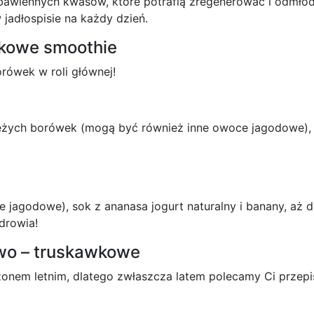
bawiennych kwasów, które potrafią zregenerować i odmło
jadłospisie na każdy dzień.
wkowe smoothie
rówek w roli głównej!
ieżych borówek (mogą być również inne owoce jagodowe),
 jagodowe), sok z ananasa jogurt naturalny i banany, aż do
zdrowia!
wo – truskawkowe
ezonem letnim, dlatego zwłaszcza latem polecamy Ci prze