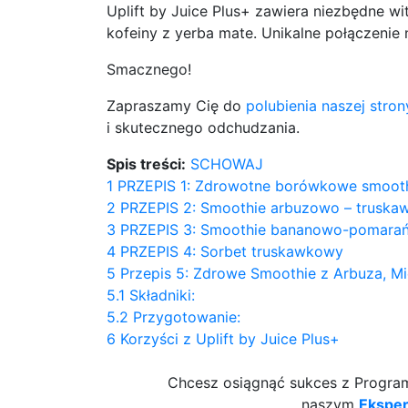
Uplift by Juice Plus+ zawiera niezbędne wi
kofeiny z yerba mate. Unikalne połączenie 
Smacznego!
Zapraszamy Cię do
polubienia naszej stro
i skutecznego odchudzania.
Spis treści:
SCHOWAJ
1
PRZEPIS 1: Zdrowotne borówkowe smoot
2
PRZEPIS 2: Smoothie arbuzowo – trusk
3
PRZEPIS 3: Smoothie bananowo-pomara
4
PRZEPIS 4: Sorbet truskawkowy
5
Przepis 5: Zdrowe Smoothie z Arbuza, Mię
5.1
Składniki:
5.2
Przygotowanie:
6
Korzyści z Uplift by Juice Plus+
Chcesz osiągnąć sukces z Programe
naszym
Ekspe