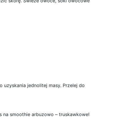
dzić skórę. Świeże owoce, soki owocowe
 uzyskania jednolitej masy. Przelej do
pis na smoothie arbuzowo – truskawkowe!