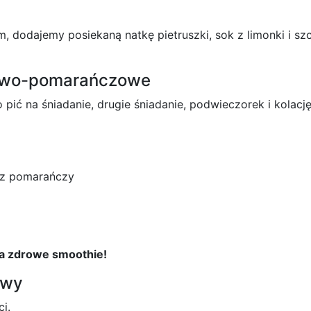
 dodajemy posiekaną natkę pietruszki, sok z limonki i szc
nowo-pomarańczowe
pić na śniadanie, drugie śniadanie, podwieczorek i kolac
 z pomarańczy
a zdrowe smoothie!
owy
i.