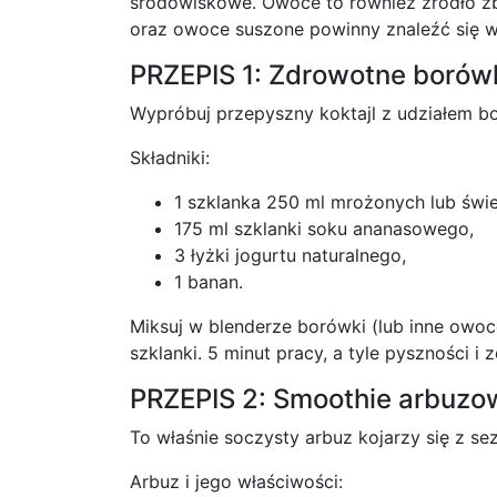
środowiskowe. Owoce to również źródło z
oraz owoce suszone powinny znaleźć się w 
PRZEPIS 1: Zdrowotne boró
Wypróbuj przepyszny koktajl z udziałem bo
Składniki:
1 szklanka 250 ml mrożonych lub św
175 ml szklanki soku ananasowego,
3 łyżki jogurtu naturalnego,
1 banan.
Miksuj w blenderze borówki (lub inne owoce
szklanki. 5 minut pracy, a tyle pyszności i 
PRZEPIS 2: Smoothie arbuzo
To właśnie soczysty arbuz kojarzy się z s
Arbuz i jego właściwości: