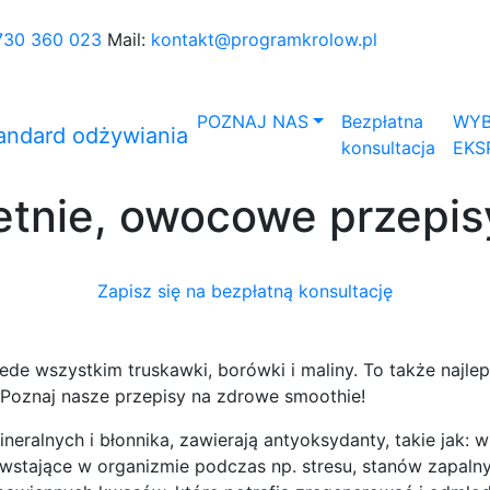
730 360 023
Mail:
kontakt@programkrolow.pl
POZNAJ NAS
Bezpłatna
WYB
konsultacja
EKS
etnie, owocowe przepis
Zapisz się na bezpłatną konsultację
de wszystkim truskawki, borówki i maliny. To także najleps
 Poznaj nasze przepisy na zdrowe smoothie!
neralnych i błonnika, zawierają antyoksydanty, takie jak: w
owstające w organizmie podczas np. stresu, stanów zapaln