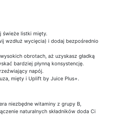
 świeże listki mięty.
rwij wzdłuż wycięcia) i dodaj bezpośrednio
na wysokich obrotach, aż uzyskasz gładką
yskać bardziej płynną konsystencję.
orzeźwiający napój.
a, mięty i Uplift by Juice Plus+.
wiera niezbędne witaminy z grupy B,
łączenie naturalnych składników doda Ci