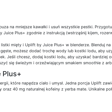
rbuza na mniejsze kawałki i usuń wszystkie pestki. Przygotuj
by Juice Plus+ zgodnie z instrukcją (wstrząśnij kijem, roze
 listki mięty i Uplift by Juice Plus+ w blenderze. Blenduj 
t gęste, możesz dodać trochę wody lub kostki lodu, aby uz
ek. Jeśli chcesz, dodaj kostki lodu, aby uzyskać bardziej 
szyć się świeżym i orzeźwiającym smakiem smoothie z arbuz
e Plus+
nergii, które napędza ciało i umysł. Jedna porcja Uplift za
y oraz 40 mg naturalnej kofeiny z yerba mate. Unikalne po