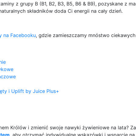
taminy z grupy B (B1, B2, B3, B5, B6 & B9), pozyskane z ma
naturalnych składników doda Ci energii na cały dzień.
ny na Facebooku
, gdzie zamieszczamy mnóstwo ciekawych 
hie
awkowe
ńczowe
ty i Uplift by Juice Plus+
m Królów i zmienić swoje nawyki żywieniowe na lata? Zap
rtem
, aby otrzymać indywidualne wskazówki i wsparcie na