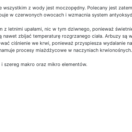
de wszystkim z wody jest moczopędny. Polecany jest zate
ępuje w czerwonych owocach i wzmacnia system antyoksyd
 z letnimi upałami, nic w tym dziwnego, ponieważ świetnie
awet zbijać temperaturę rozgrzanego ciała. Arbuzy są w
wać ciśnienie we krwi, ponieważ przyspiesza wydalanie n
, hamuje procesy miażdżycowe w naczyniach krwionośnych.
B i szereg makro oraz mikro elementów.