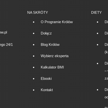
NA SKRÓTY
DIETY
O Programie Królów
D
w.pl
Dołącz
Di
ego 24/1
Blog Królów
Di
(k
Wybierz eksperta
Di
Kalkulator BMI
–
za
Ebooki
Di
Kontakt
o