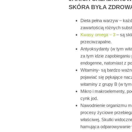
SKÓRA BYŁA ZDROWA
Dieta pełna warzyw – każda
zawartością różnych subst
Kwasy omega – 3
– są skł
przeciwzapalne.
Antyoksydanty (w tym wita
za tym idzie zapobiegani
endogenne, natomiast z 
Witaminy- są bardzo ważne
pojawiać się pękające nac
witaminy z grupy B (w tym
Mikro i makroelementy, po
cynk jod.
Nawodnienie organizmu ma 
procesy życiowe przebiegał
właściwej. Skutki widoczne
hamująca odparowywanie w