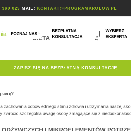
 360 023
MAIL:
KONTAKT@PROGRAMKROLOW.PL
BEZPŁATNA
WYBIERZ
POZNAJ NAS
KONSULTACJA
EKSPERTA
DIETA NA ŁADNĄ CERĘ
ZAPISZ SIĘ NA BEZPŁATNĄ KONSULTACJĘ
ą cerę?
a zachowania odpowiedniego stanu zdrowia i utrzymania naszej skóry
nny zwrócić szczególną uwagę osoby zmagające się z niedoskonałośc
 ODŻYWCZYCH I MIKROELEMENTÓW POTRZE