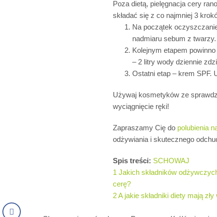
Poza dietą, pielęgnacja cery r
składać się z co najmniej 3 krok
Na początek oczyszczanie 
nadmiaru sebum z twarzy.
Kolejnym etapem powinno b
– 2 litry wody dziennie zdz
Ostatni etap – krem SPF. 
Używaj kosmetyków ze sprawdzony
wyciągnięcie ręki!
Zapraszamy Cię do
polubienia 
odżywiania i skutecznego odchu
Spis treści:
SCHOWAJ
1
Jakich składników odżywczych 
cerę?
2
A jakie składniki diety mają zł