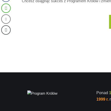
Chcesz osiągnąć sukces z Programem Królów i zmienić
Ponad
1999 r.
n