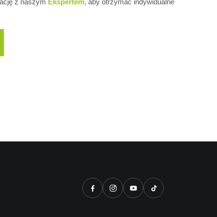
ltację z naszym
Ekspertem
, aby otrzymać indywidualne