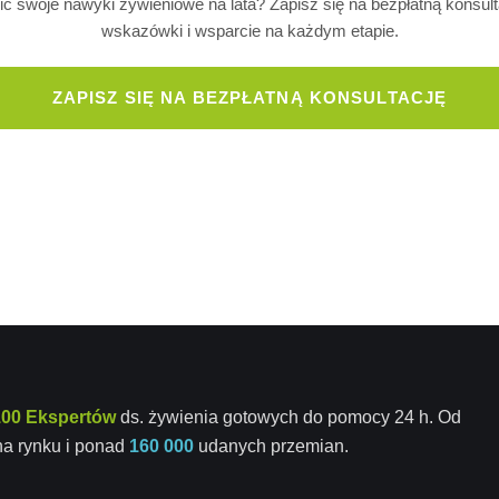
 swoje nawyki żywieniowe na lata? Zapisz się na bezpłatną konsu
wskazówki i wsparcie na każdym etapie.
ZAPISZ SIĘ NA BEZPŁATNĄ KONSULTACJĘ
100 Ekspertów
ds. żywienia gotowych do pomocy 24 h. Od
a rynku i ponad
160 000
udanych przemian.