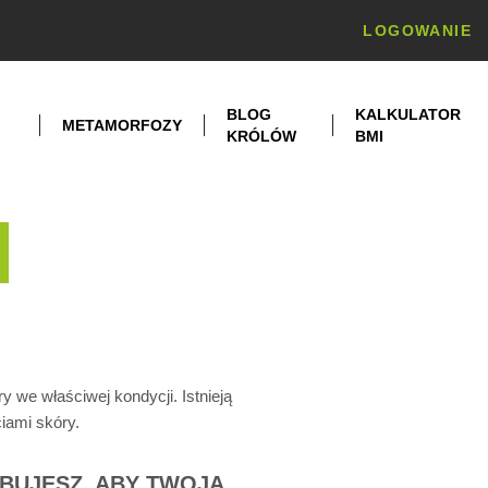
LOGOWANIE
BLOG
KALKULATOR
METAMORFOZY
KRÓLÓW
BMI
 we właściwej kondycji. Istnieją
iami skóry.
BUJESZ, ABY TWOJA