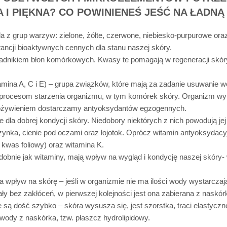
 I PIĘKNA? CO POWINIENEŚ JEŚĆ NA ŁADNĄ
 z grup warzyw: zielone, żółte, czerwone, niebiesko-purpurowe oraz 
ancji bioaktywnych cennych dla stanu naszej skóry.
adnikiem błon komórkowych. Kwasy te pomagają w regeneracji skóry,
mina A, C i E) – grupa związków, które mają za zadanie usuwanie w
u procesom starzenia organizmu, w tym komórek skóry. Organizm w
pożywieniem dostarczamy antyoksydantów egzogennych.
 dla dobrej kondycji skóry. Niedobory niektórych z nich powodują je
zynka, cienie pod oczami oraz łojotok. Oprócz witamin antyoksydac
 kwas foliowy) oraz witamina K.
dobnie jak witaminy, mają wpływ na wygląd i kondycję naszej skóry-
wpływ na skórę – jeśli w organizmie nie ma ilości wody wystarczają
y bez zakłóceń, w pierwszej kolejności jest ona zabierana z naskór
 są dość szybko – skóra wysusza się, jest szorstka, traci elastyczno
ody z naskórka, tzw. płaszcz hydrolipidowy.