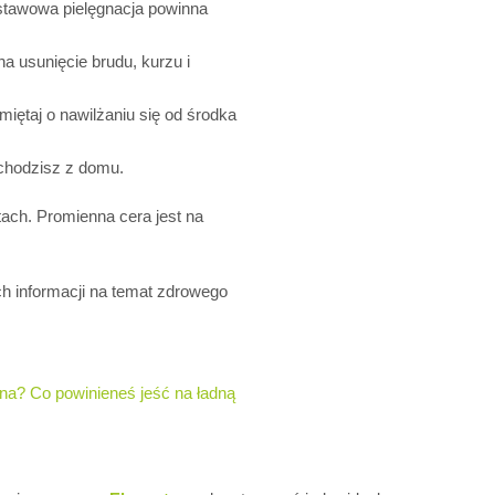
stawowa pielęgnacja powinna
a usunięcie brudu, kurzu i
ętaj o nawilżaniu się od środka
ychodzisz z domu.
ach. Promienna cera jest na
 informacji na temat zdrowego
na? Co powinieneś jeść na ładną