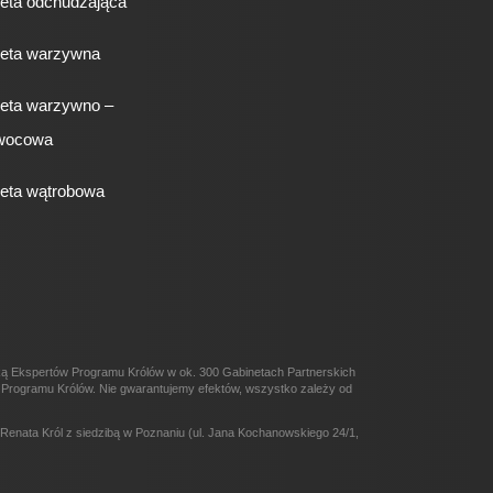
ieta odchudzająca
ieta warzywna
ieta warzywno –
wocowa
ieta wątrobowa
eką Ekspertów Programu Królów w ok. 300 Gabinetach Partnerskich
ów Programu Królów. Nie gwarantujemy efektów, wszystko zależy od
enata Król z siedzibą w Poznaniu (ul. Jana Kochanowskiego 24/1,