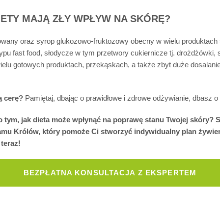
DIETY MAJĄ ZŁY WPŁYW NA SKÓRĘ?
inowany oraz syrop glukozowo-fruktozowy obecny w wielu produktac
u fast food, słodycze w tym przetwory cukiernicze tj. drożdżówki, s
wielu gotowych produktach, przekąskach, a także zbyt duże dosala
ną cerę?
Pamiętaj, dbając o prawidłowe i zdrowe odżywianie, dbasz o 
o tym, jak dieta może wpłynąć na poprawę stanu Twojej skóry? S
amu Królów, który pomoże Ci stworzyć indywidualny plan żywien
 teraz!
BEZPŁATNA KONSULTACJA Z EKSPERTEM