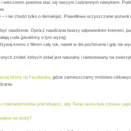
ano i wieczorem powinna stać się naszym codziennym nawykiem. Pod
ów.
– i nie chodzi tylko o demakijaż. Prawidłowe oczyszczanie pozwoli n
yć nawilżenie. Oprócz nawilżania twarzy odpowiednim kremem, pami
iałają cuda (pisaliśmy o tym wyżej).
Używaj kremu z filtrem cały rok, nawet w dni pochmurne i gdy nie w
ch źródeł, których skład jest naturalny i nietestowany na zwierzęt
naszej strony na Facebooku
, gdzie zamieszczamy mnóstwo ciekawych
dzania.
i mikroelementów potrzebujesz, aby Twoja skóra była zdrowa i pięk
y wpływ na skórę?