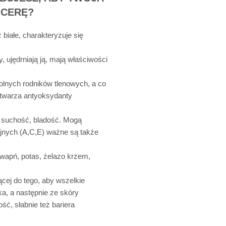
 CERĘ?
białe, charakteryzuje się
 ujędrniają ją, mają właściwości
olnych rodników tlenowych, a co
ytwarza antyoksydanty
j suchość, bladość. Mogą
yjnych (A,C,E) ważne są także
 wapń, potas, żelazo krzem,
cej do tego, aby wszelkie
ka, a następnie ze skóry
ść, słabnie też bariera