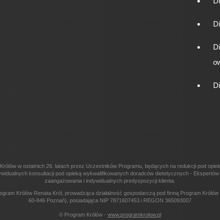
D
D
D
o
D
Królów w ostatnich 26. latach przez Uczestników Programu, będących na redukcji pod opi
 indywidualnych konsultacji pod opieką wykwalifikowanych doradców dietetycznych - Ekspert
zaangażowania i indywidualnych predyspozycji klienta.
ogram Królów Renata Król, prowadząca działalność gospodarczą pod firmą Program Królów R
60-846 Poznań), posiadająca NIP 7871607453 i REGON 365093007
© Program Królów -
www.programkrolow.pl