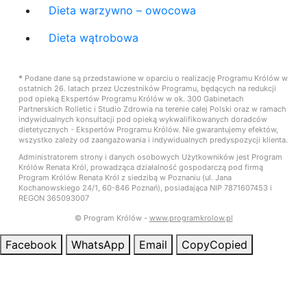
Dieta warzywno – owocowa
Dieta wątrobowa
*
Podane dane są przedstawione w oparciu o realizację Programu Królów w
ostatnich 26. latach przez Uczestników Programu, będących na redukcji
pod opieką Ekspertów Programu Królów w ok. 300 Gabinetach
Partnerskich Rolletic i Studio Zdrowia na terenie całej Polski oraz w ramach
indywidualnych konsultacji pod opieką wykwalifikowanych doradców
dietetycznych - Ekspertów Programu Królów. Nie gwarantujemy efektów,
wszystko zależy od zaangażowania i indywidualnych predyspozycji klienta.
Administratorem strony i danych osobowych Użytkowników jest Program
Królów Renata Król, prowadząca działalność gospodarczą pod firmą
Program Królów Renata Król z siedzibą w Poznaniu (ul. Jana
Kochanowskiego 24/1, 60-846 Poznań), posiadająca NIP 7871607453 i
REGON 365093007
© Program Królów -
www.programkrolow.pl
Facebook
WhatsApp
Email
Copy
Copied