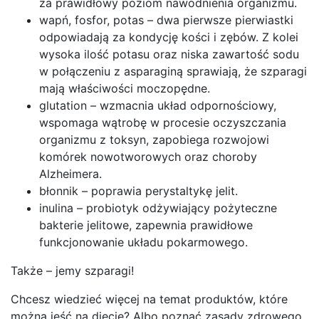
za prawidłowy poziom nawodnienia organizmu.
wapń, fosfor, potas – dwa pierwsze pierwiastki
odpowiadają za kondycję kości i zębów. Z kolei
wysoka ilość potasu oraz niska zawartość sodu
w połączeniu z asparaginą sprawiają, że szparagi
mają właściwości moczopędne.
glutation – wzmacnia układ odpornościowy,
wspomaga wątrobę w procesie oczyszczania
organizmu z toksyn, zapobiega rozwojowi
komórek nowotworowych oraz choroby
Alzheimera.
błonnik – poprawia perystaltykę jelit.
inulina – probiotyk odżywiający pożyteczne
bakterie jelitowe, zapewnia prawidłowe
funkcjonowanie układu pokarmowego.
Także – jemy szparagi!
Chcesz wiedzieć więcej na temat produktów, które
można jeść na diecie? Albo poznać zasady zdrowego