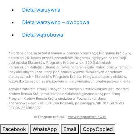
Dieta warzywna
Dieta warzywno – owocowa
Dieta wątrobowa
*
Podane dane są przedstawione w oparciu o realizację Programu Królów w
ostatnich 26. latach przez Uczestników Programu, będących na redukcji
pod opieką Ekspertów Programu Królów w ok. 300 Gabinetach
Partnerskich Rolletic i Studio Zdrowia na terenie całej Polski oraz w ramach
indywidualnych konsultacji pod opieką wykwalifikowanych doradców
dietetycznych - Ekspertów Programu Królów. Nie gwarantujemy efektów,
wszystko zależy od zaangażowania i indywidualnych predyspozycji klienta.
Administratorem strony i danych osobowych Użytkowników jest Program
Królów Renata Król, prowadząca działalność gospodarczą pod firmą
Program Królów Renata Król z siedzibą w Poznaniu (ul. Jana
Kochanowskiego 24/1, 60-846 Poznań), posiadająca NIP 7871607453 i
REGON 365093007
© Program Królów -
www.programkrolow.pl
Facebook
WhatsApp
Email
Copy
Copied