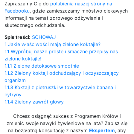
Zapraszamy Cię do
polubienia naszej strony na
Facebooku
, gdzie zamieszczamy mnóstwo ciekawych
informacji na temat zdrowego odżywiania i
skutecznego odchudzania.
Spis treści:
SCHOWAJ
1
Jakie właściwości mają zielone koktajle?
1.1
Wypróbuj nasze proste i smaczne przepisy nas
zielone koktajle!
1.1.1
Zielone detoksowe smoothie
1.1.2
Zielony koktajl odchudzający i oczyszczający
organizm
1.1.3
Koktajl z pietruszki w towarzystwie banana i
cytryny
1.1.4
Zielony zawrót głowy
Chcesz osiągnąć sukces z Programem Królów i
zmienić swoje nawyki żywieniowe na lata? Zapisz się
na bezpłatną konsultację z naszym
Ekspertem
, aby